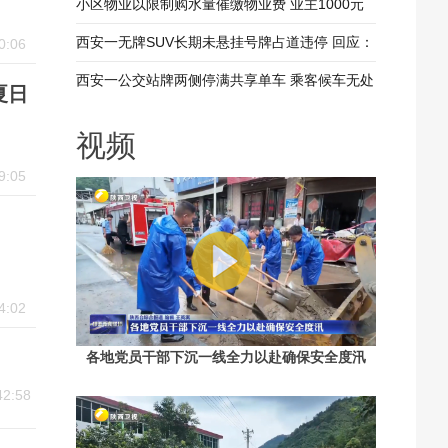
其扰 回应：将持续开展专项整治行动
小区物业以限制购水量催缴物业费 业主1000元
装修押金抵扣物业费 兴平市住建局：已责令物业
西安一无牌SUV长期未悬挂号牌占道违停 回应：
0:06
整改
驾驶人被记9分罚款200元
西安一公交站牌两侧停满共享单车 乘客候车无处
夏日
落脚 回应：已督促清理 加大巡查力度
视频
9:05
4:02
各地党员干部下沉一线全力以赴确保安全度汛
42:58