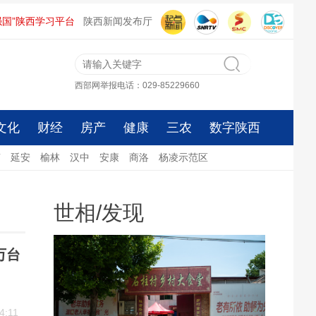
强国”陕西学习平台
陕西新闻发布厅
西部网举报电话：029-85229660
文化
财经
房产
健康
三农
数字陕西
南
延安
榆林
汉中
安康
商洛
杨凌示范区
世相
/
发现
万台
4:11