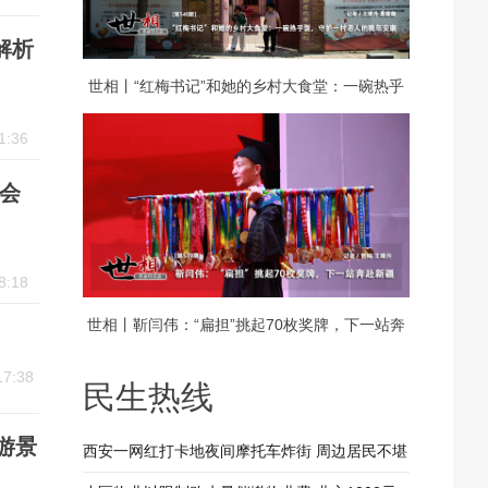
解析
世相丨“红梅书记”和她的乡村大食堂：一碗热乎
1:36
饭，守护一村老人的晚年安康
鉴会
8:18
世相丨靳闫伟：“扁担”挑起70枚奖牌，下一站奔
17:38
赴新疆
民生热线
游景
西安一网红打卡地夜间摩托车炸街 周边居民不堪