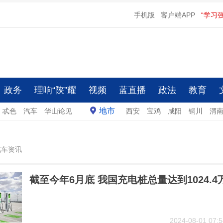
手机版
客户端APP
“学习
政务
理响“陕”耀
视频
蓝直播
政法
教育
地市
忒色
汽车
华山论见
西安
宝鸡
咸阳
铜川
渭
汽车资讯
截至今年6月底 我国充电桩总量达到1024.4
2024-08-01 07:5