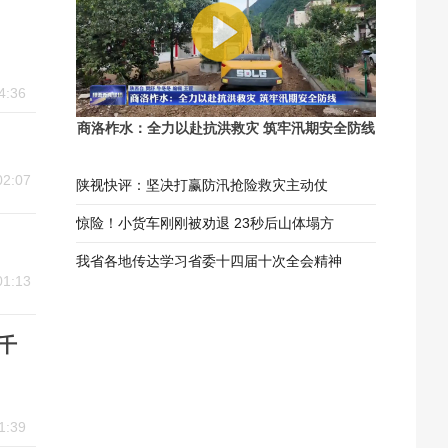
4:36
商洛柞水：全力以赴抗洪救灾 筑牢汛期安全防线
02:07
陕视快评：坚决打赢防汛抢险救灾主动仗
惊险！小货车刚刚被劝退 23秒后山体塌方
我省各地传达学习省委十四届十次全会精神
01:13
千
1:39