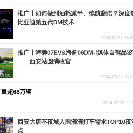
推广丨如何做到油耗减半、续航翻倍？深度
比亚迪第五代DM技术
2024-07-31 16:3
推广丨海狮07EV&海豹06DM-i媒体自驾品
——西安站圆满收官
2024-07-31 16:2
量超68万辆
2024-07-31 11:
西安大唐不夜城入围滴滴打车需求TOP10夜
点