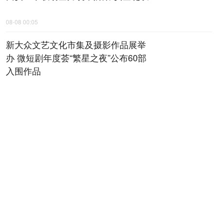
08-08 00:05
新大众文艺文化市集及摄影作品展举
办 微短剧年度荟“繁星之夜”公布60部
入围作品
08-08 00:06
全省检察机关深化扫黑除恶专项斗争
动员部署会召开
08-08 00:07
陕西黄河古贤水资源配置工程项目建
议书通过技术审查
08-08 00:08
秦声嘹亮｜干事岂能求“圆滑”