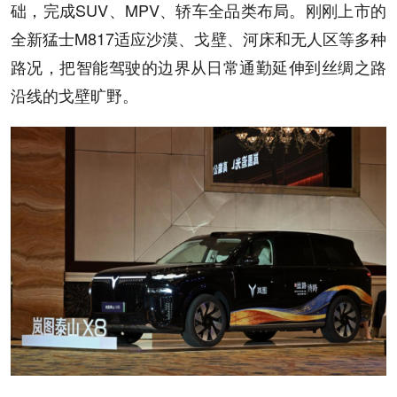
础，完成SUV、MPV、轿车全品类布局。刚刚上市的
全新猛士M817适应沙漠、戈壁、河床和无人区等多种
路况，把智能驾驶的边界从日常通勤延伸到丝绸之路
沿线的戈壁旷野。