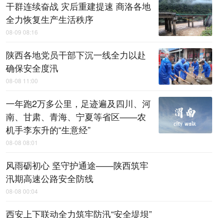
干群连续奋战 灾后重建提速 商洛各地
全力恢复生产生活秩序
08-09 08:16
陕西各地党员干部下沉一线全力以赴
确保安全度汛
08-08 11:00
一年跑2万多公里，足迹遍及四川、河
南、甘肃、青海、宁夏等省区——农
机手李东升的“生意经”
08-08 08:01
风雨砺初心 坚守护通途——陕西筑牢
汛期高速公路安全防线
08-08 00:04
西安上下联动全力筑牢防汛“安全堤坝”