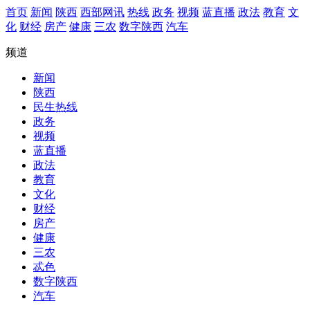
首页
新闻
陕西
西部网讯
热线
政务
视频
蓝直播
政法
教育
文
化
财经
房产
健康
三农
数字陕西
汽车
频道
新闻
陕西
民生热线
政务
视频
蓝直播
政法
教育
文化
财经
房产
健康
三农
忒色
数字陕西
汽车