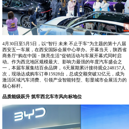
4月30日至5月5日，以“智行 未来 不止于车”为主题的第十八届
西安五一车展，在西安国际会展中心举办。开幕当天，陕西省
商务厅“购在中国・陕亮生活”促销活动与车展开幕式同时启
动。作为西北地区规模最大、影响力最强的年度汽车盛会之
一，本届车展集结百余品牌， 6天展期累计接待观众248157人
次，现场达成购车订单15928台，总成交额突破32亿元，成为
激活区域汽车消费、引领产业智能转型、彰显城市会展活力的
核心标杆。
品质能级跃升 筑牢西北车市风向标地位