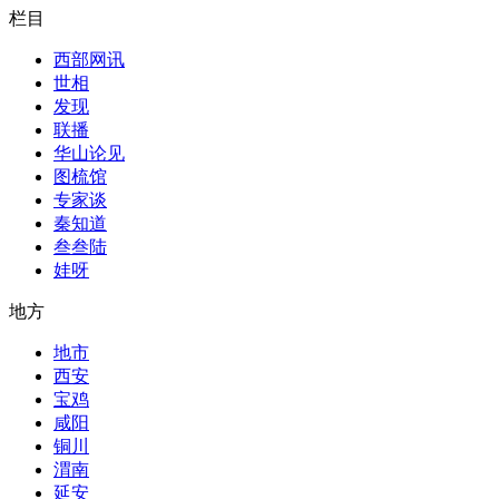
栏目
西部网讯
世相
发现
联播
华山论见
图梳馆
专家谈
秦知道
叁叁陆
娃呀
地方
地市
西安
宝鸡
咸阳
铜川
渭南
延安