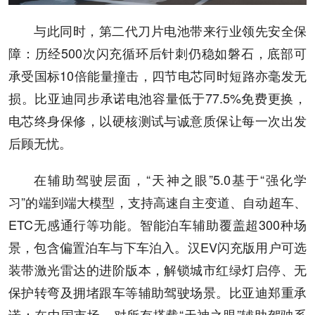
与此同时，第二代刀片电池带来行业领先安全保
障：历经500次闪充循环后针刺仍稳如磐石，底部可
承受国标10倍能量撞击，四节电芯同时短路亦毫发无
损。比亚迪同步承诺电池容量低于77.5%免费更换，
电芯终身保修，以硬核测试与诚意质保让每一次出发
后顾无忧。
在辅助驾驶层面，“天神之眼”5.0基于“强化学
习”的端到端大模型，支持高速自主变道、自动超车、
ETC无感通行等功能。智能泊车辅助覆盖超300种场
景，包含偏置泊车与下车泊入。汉EV闪充版用户可选
装带激光雷达的进阶版本，解锁城市红绿灯启停、无
保护转弯及拥堵跟车等辅助驾驶场景。比亚迪郑重承
诺：在中国市场，对所有搭载“天神之眼”辅助驾驶系