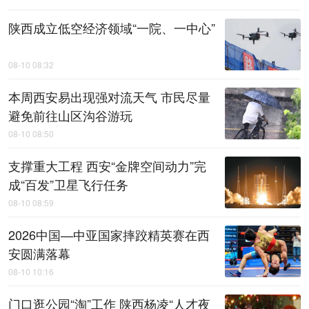
陕西成立低空经济领域“一院、一中心”
08-10 08:32
本周西安易出现强对流天气 市民尽量
避免前往山区沟谷游玩
08-10 08:50
支撑重大工程 西安“金牌空间动力”完
成“百发”卫星飞行任务
08-10 08:59
2026中国—中亚国家摔跤精英赛在西
安圆满落幕
08-10 10:16
门口逛公园“淘”工作 陕西杨凌“人才夜