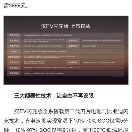
需3999元。
三大颠覆性技术，让自由不再设限
汉EV闪充版全系搭载第二代刀片电池与比亚迪闪
充技术，充电速度实现常温下10%-70% SOC仅需5分
钟、10%-97% SOC仅需9分钟，零下30℃低温环境