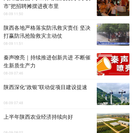
市”把招聘摊摆进夜市里
08-09 11:50
陕西各地严格落实防汛救灾责任 坚决
打赢防汛抢险救灾主动仗
08-09 11:51
秦声嘹亮｜持续推进创新共进 不断催
生新质生产力
08-09 07:46
陕西深化“政银”联动促项目建设提速
08-09 07:48
上半年陕西农业经济持续向好
08-09 08:02