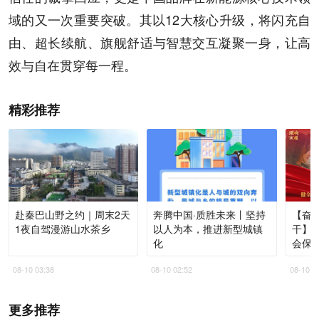
域的又一次重要突破。其以12大核心升级，将闪充自
由、超长续航、旗舰舒适与智慧交互凝聚一身，让高
效与自在贯穿每一程。
精彩推荐
赴秦巴山野之约｜周末2天
奔腾中国·质胜未来丨坚持
【奋进
1夜自驾漫游山水茶乡
以人为本，推进新型城镇
干】
化
会保
共服
08-10 03:38
08-10 02:52
08-10 0
更多推荐