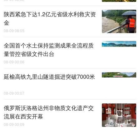
陕西紧急下达1.2亿元省级水利救灾资
金
08-09 08:05
全国首个水土保持监测成果全流程质
量管控省级文件出台
08-09 00:06
延榆高铁九里山隧道掘进突破7000米
08-09 00:07
俄罗斯沃洛格达州非物质文化遗产交
流展在西安开幕
08-09 00:09
省十八运会火炬传递收官