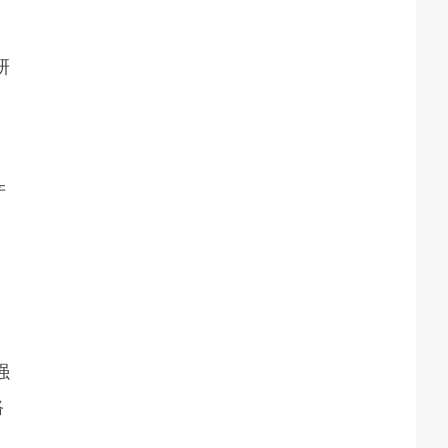
研
产
。
强
路