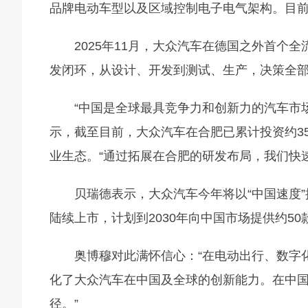
品牌电动车型以及区域控制电子电气架构。目
2025年11月，大众汽车在德国之外首个
发闭环，从设计、开发到测试、生产，决策全部
“中国是全球最具竞争力和创新力的汽车市
示，截至目前，大众汽车在合肥已累计投资约3
业生态。“通过拓展在合肥的研发布局，我们快
贝瑞德表示，大众汽车今年将以“中国速度
陆续上市，计划到2030年向中国市场提供约5
奥博穆对此满怀信心：“在电动出行、数字
化了大众汽车在中国及全球的创新能力。在中
径。”