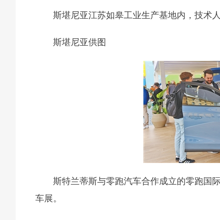
斯堪尼亚江苏如皋工业生产基地内，技术
斯堪尼亚供图
斯特兰蒂斯与零跑汽车合作成立的零跑国际
车展。