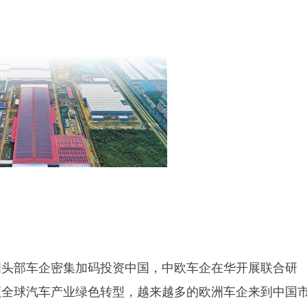
洲头部车企密集加码投资中国，中欧车企在华开展联合研
领全球汽车产业绿色转型，越来越多的欧洲车企来到中国