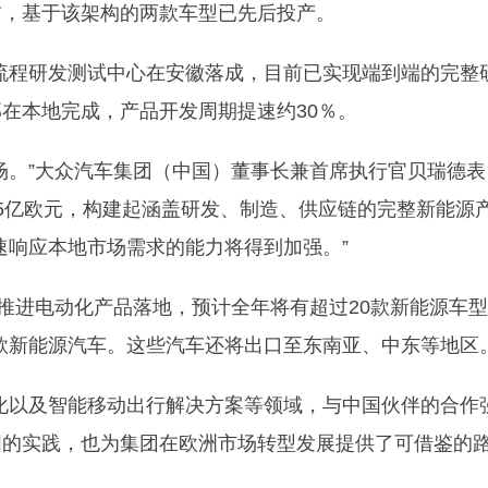
前，基于该架构的两款车型已先后投产。
全流程研发测试中心在安徽落成，目前已实现端到端的完整
在本地完成，产品开发周期提速约30％。
场。”大众汽车集团（中国）董事长兼首席执行官贝瑞德表
5亿欧元，构建起涵盖研发、制造、供应链的完整新能源
速响应本地市场需求的能力将得到加强。”
”推进电动化产品落地，预计全年将有超过20款新能源车型
0款新能源汽车。这些汽车还将出口至东南亚、中东等地区
化以及智能移动出行解决方案等领域，与中国伙伴的合作
国的实践，也为集团在欧洲市场转型发展提供了可借鉴的