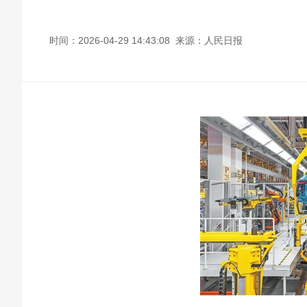
时间：2026-04-29 14:43:08 来源：人民日报