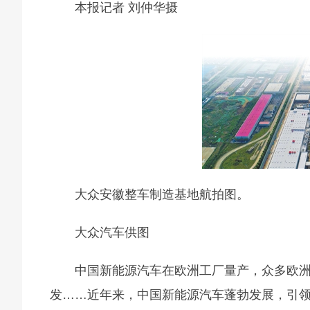
本报记者 刘仲华摄
大众安徽整车制造基地航拍图。
大众汽车供图
中国新能源汽车在欧洲工厂量产，众多欧
发……近年来，中国新能源汽车蓬勃发展，引