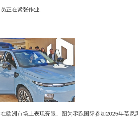
人员正在紧张作业。
在欧洲市场上表现亮眼。图为零跑国际参加2025年慕尼