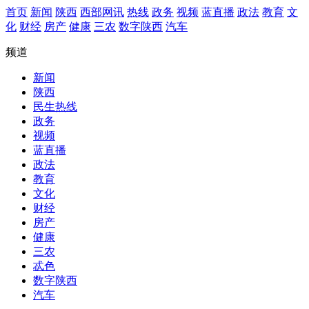
首页
新闻
陕西
西部网讯
热线
政务
视频
蓝直播
政法
教育
文
化
财经
房产
健康
三农
数字陕西
汽车
频道
新闻
陕西
民生热线
政务
视频
蓝直播
政法
教育
文化
财经
房产
健康
三农
忒色
数字陕西
汽车