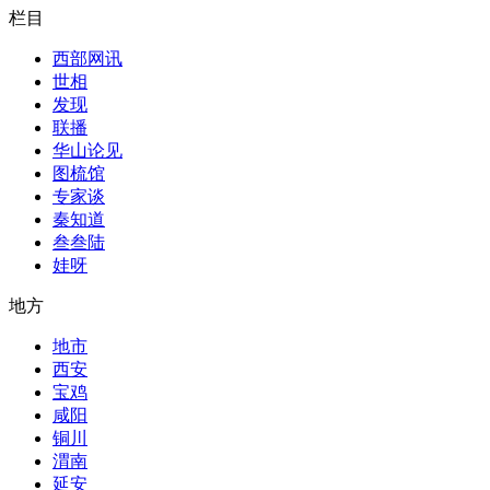
栏目
西部网讯
世相
发现
联播
华山论见
图梳馆
专家谈
秦知道
叁叁陆
娃呀
地方
地市
西安
宝鸡
咸阳
铜川
渭南
延安