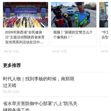
2026年陕西省“全民健身
视频丨“新疆的交警怎么个
“中文
日”主题活动暨陕西省体育
个像我妈！”
合型
宣传周系列活动在汉中启
动
08-08 14:03
08-08 13:53
08-08 1
更多推荐
时代人物｜找到李杨的时候，南郑雨
过天晴
08-08 13:04
省水旱灾害防御中心部署“八上”防汛关
键期各项工作