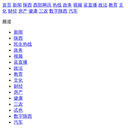
首页
新闻
陕西
西部网讯
热线
政务
视频
蓝直播
政法
教育
文
化
财经
房产
健康
三农
数字陕西
汽车
频道
新闻
陕西
民生热线
政务
视频
蓝直播
政法
教育
文化
财经
房产
健康
三农
忒色
数字陕西
汽车