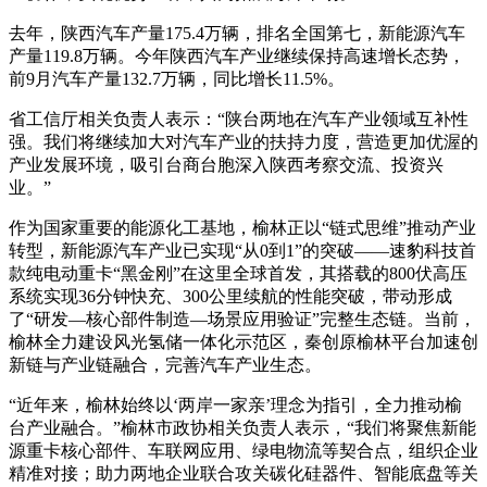
去年，陕西汽车产量175.4万辆，排名全国第七，新能源汽车
产量119.8万辆。今年陕西汽车产业继续保持高速增长态势，
前9月汽车产量132.7万辆，同比增长11.5%。
省工信厅相关负责人表示：“陕台两地在汽车产业领域互补性
强。我们将继续加大对汽车产业的扶持力度，营造更加优渥的
产业发展环境，吸引台商台胞深入陕西考察交流、投资兴
业。”
作为国家重要的能源化工基地，榆林正以“链式思维”推动产业
转型，新能源汽车产业已实现“从0到1”的突破——速豹科技首
款纯电动重卡“黑金刚”在这里全球首发，其搭载的800伏高压
系统实现36分钟快充、300公里续航的性能突破，带动形成
了“研发—核心部件制造—场景应用验证”完整生态链。当前，
榆林全力建设风光氢储一体化示范区，秦创原榆林平台加速创
新链与产业链融合，完善汽车产业生态。
“近年来，榆林始终以‘两岸一家亲’理念为指引，全力推动榆
台产业融合。”榆林市政协相关负责人表示，“我们将聚焦新能
源重卡核心部件、车联网应用、绿电物流等契合点，组织企业
精准对接；助力两地企业联合攻关碳化硅器件、智能底盘等关