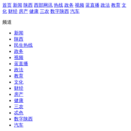
首页
新闻
陕西
西部网讯
热线
政务
视频
蓝直播
政法
教育
文
化
财经
房产
健康
三农
数字陕西
汽车
频道
新闻
陕西
民生热线
政务
视频
蓝直播
政法
教育
文化
财经
房产
健康
三农
忒色
数字陕西
汽车