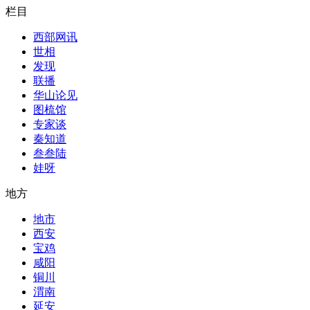
栏目
西部网讯
世相
发现
联播
华山论见
图梳馆
专家谈
秦知道
叁叁陆
娃呀
地方
地市
西安
宝鸡
咸阳
铜川
渭南
延安