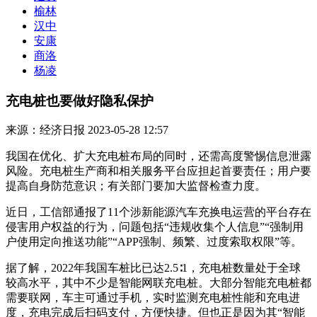
榆林
汉中
安康
商洛
杨凌
充电桩也要做好隐私保护
来源：经济日报
2023-05-28 12:57
我国在优化、扩大充电桩布局的同时，还需高度警惕信息泄露
风险。充电桩生产商和相关服务平台应担起首要责任；用户要
提高自身防范意识；有关部门要加大监督检查力度。
近日，工信部通报了11个涉新能源汽车充换电运营的平台存在
侵害用户权益的行为，问题包括“违规收集个人信息”“强制用
户使用定向推送功能”“APP强制、频繁、过度索取权限”等。
据了解，2022年我国车桩比已达2.5∶1，充电桩数量处于全球
较高水平，其中不少是智能网联充电桩。大部分智能充电桩都
需要联网，车主可通过手机，实时监测充电桩性能和充电进
度，充电完成后扫码支付，方便快捷。但也正是因为其“智能