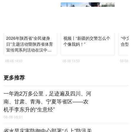
2026年陕西省“全民健身
视频丨“新疆的交警怎么个
“中文
日”主题活动暨陕西省体育
个像我妈！”
合型
宣传周系列活动在汉中启
动
08-08 14:03
08-08 13:53
08-08 1
更多推荐
一年跑2万多公里，足迹遍及四川、河
南、甘肃、青海、宁夏等省区——农
机手李东升的“生意经”
08-08 08:01
省水旱灾害防御中心部署“八上”防汛关