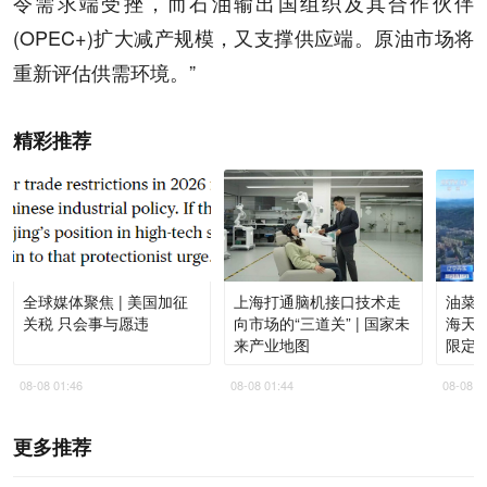
令需求端受挫，而石油输出国组织及其合作伙伴
(OPEC+)扩大减产规模，又支撑供应端。原油市场将
重新评估供需环境。”
精彩推荐
全球媒体聚焦 | 美国加征
上海打通脑机接口技术走
油菜
关税 只会事与愿违
向市场的“三道关” | 国家未
海天
来产业地图
限定
08-08 01:46
08-08 01:44
08-08 0
更多推荐