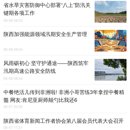
省水旱灾害防御中心部署“八上”防汛关
键期各项工作
08-08 08:03
陕西加强能源领域汛期安全生产管理
08-08 08:04
风雨砺初心 坚守护通途——陕西筑牢
汛期高速公路安全防线
08-08 08:04
中餐绝活儿传到非洲啦! 非洲小哥苦练3年拿捏中餐精
髓 网友:肯尼亚厨师颠勺比我还6
08-07 20:26
陕西省体育新闻工作者协会第八届会员代表大会召开
08-07 17:31