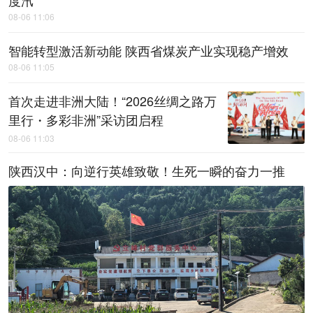
度汛
08-06 11:06
智能转型激活新动能 陕西省煤炭产业实现稳产增效
08-06 11:05
首次走进非洲大陆！“2026丝绸之路万
里行・多彩非洲”采访团启程
08-06 11:03
陕西汉中：向逆行英雄致敬！生死一瞬的奋力一推