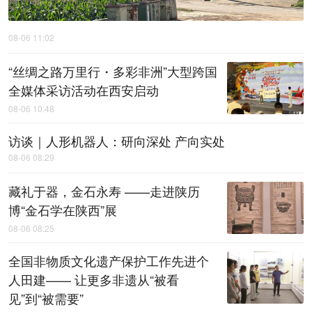
08-06 11:02
“丝绸之路万里行・多彩非洲”大型跨国
全媒体采访活动在西安启动
08-06 10:48
访谈｜人形机器人：研向深处 产向实处
08-06 08:29
藏礼于器，金石永寿 ——走进陕历
博“金石学在陕西”展
08-06 08:25
全国非物质文化遗产保护工作先进个
人田建—— 让更多非遗从“被看
见”到“被需要”