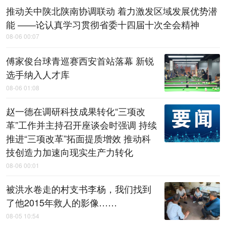
推动关中陕北陕南协调联动 着力激发区域发展优势潜
能 ——论认真学习贯彻省委十四届十次全会精神
08-06 00:07
傅家俊台球青巡赛西安首站落幕 新锐
选手纳入人才库
08-06 01:08
赵一德在调研科技成果转化“三项改
革”工作并主持召开座谈会时强调 持续
推进“三项改革”拓面提质增效 推动科
技创造力加速向现实生产力转化
08-06 00:01
被洪水卷走的村支书李杨，我们找到
了他2015年救人的影像……
08-05 10:54