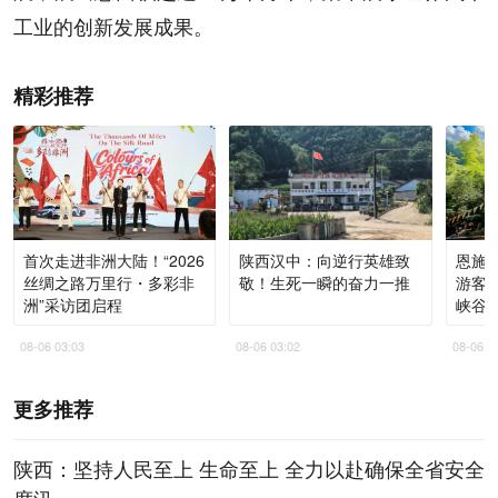
工业的创新发展成果。
精彩推荐
首次走进非洲大陆！“2026
陕西汉中：向逆行英雄致
恩施
丝绸之路万里行・多彩非
敬！生死一瞬的奋力一推
游客量
洲”采访团启程
峡谷成
08-06 03:03
08-06 03:02
08-06 0
更多推荐
陕西：坚持人民至上 生命至上 全力以赴确保全省安全