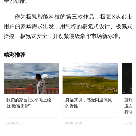
全系标配。
作为极氪智能科技的第三款作品，极氪X从都市
用户的豪华需求出发，用纯粹的极氪式设计、极氪式
操控、极氪式安全，开创紧凑级豪华市场新标准。
精彩推荐
我们的家园┃戈壁滩上绘
身临其境，感受阿里高原
蓝厅
就“致富田野”
的野性
卫白
行“扩
08-06 01:01
08-06 01:00
08-06 0