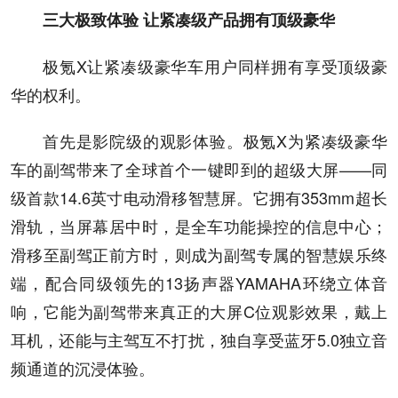
三大极致体验 让紧凑级产品拥有顶级豪华
极氪X让紧凑级豪华车用户同样拥有享受顶级豪
华的权利。
首先是影院级的观影体验。极氪X为紧凑级豪华
车的副驾带来了全球首个一键即到的超级大屏——同
级首款14.6英寸电动滑移智慧屏。它拥有353mm超长
滑轨，当屏幕居中时，是全车功能操控的信息中心；
滑移至副驾正前方时，则成为副驾专属的智慧娱乐终
端，配合同级领先的13扬声器YAMAHA环绕立体音
响，它能为副驾带来真正的大屏C位观影效果，戴上
耳机，还能与主驾互不打扰，独自享受蓝牙5.0独立音
频通道的沉浸体验。