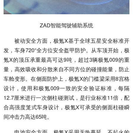
ZAD智能驾驶辅助系统
被动安全方面，极氪X基于全球五星安全标准开
发，车身720°全方位安全盔甲防护。从车顶开始，极
氪X的顶压承重最高可达9吨，超过3辆极氪009的重
量，高效吸收和分散来自不同方位的碰撞能量，防止
车舱变形。在侧面防护上，极氪X的门槛梁采用8宫格
设计，使用和极氪009一致的安全验证标准，每隔
12.7厘米进行一次侧柱碰测试，是行业标准11倍，配
合高强度笼式车身设计，极氪X可承受的侧面柱碰瞬
间冲击力高达65吨。
电池安全方面，极氪X采用无热蔓延、不起火的