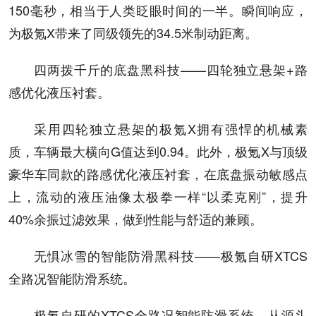
150毫秒，相当于人类眨眼时间的一半。瞬间响应，
为极氪X带来了同级领先的34.5米制动距离。
四两拨千斤的底盘黑科技——四轮独立悬架+路
感优化液压衬套。
采用四轮独立悬架的极氪X拥有强悍的机械素
质，车辆最大横向G值达到0.94。此外，极氪X与顶级
豪华车同款的路感优化液压衬套，在底盘振动敏感点
上，流动的液压油像太极拳一样“以柔克刚”，提升
40%余振过滤效果，做到性能与舒适的兼顾。
无惧冰雪的智能防滑黑科技——极氪自研XTCS
全路况智能防滑系统。
极氪自研的XTCS全路况智能防滑系统，从源头