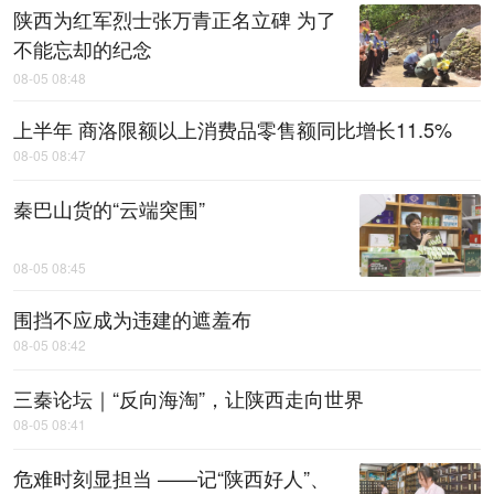
陕西为红军烈士张万青正名立碑 为了
不能忘却的纪念
08-05 08:48
上半年 商洛限额以上消费品零售额同比增长11.5%
08-05 08:47
秦巴山货的“云端突围”
08-05 08:45
围挡不应成为违建的遮羞布
08-05 08:42
三秦论坛｜“反向海淘”，让陕西走向世界
08-05 08:41
危难时刻显担当 ——记“陕西好人”、