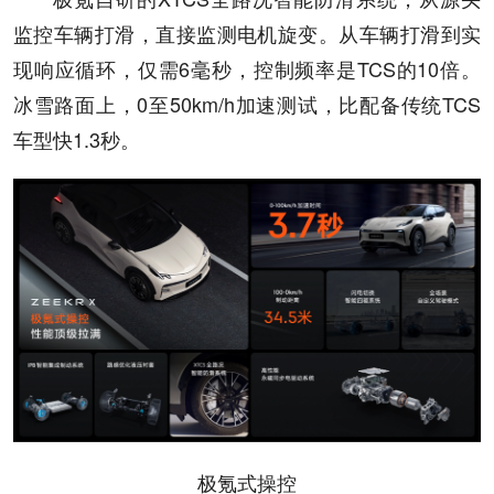
监控车辆打滑，直接监测电机旋变。从车辆打滑到实
现响应循环，仅需6毫秒，控制频率是TCS的10倍。
冰雪路面上，0至50km/h加速测试，比配备传统TCS
车型快1.3秒。
极氪式操控