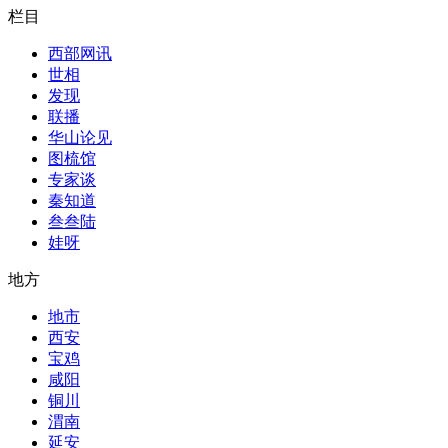
栏目
西部网讯
世相
发现
联播
华山论见
图梳馆
专家谈
秦知道
叁叁陆
娃呀
地方
地市
西安
宝鸡
咸阳
铜川
渭南
延安