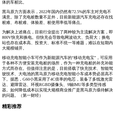
体的车桩比。
黑马原力方面表示，2022年国内仍然有72.5%的车主对充电不
满意。除了充电桩数量不足外，目前新能源汽车充电还存在找
桩难、布桩难、体验差、桩使用率低等痛点。
为解决上述痛点，目前行业提出了两种较为主流解决方案，即
800V快充和换电。但快充会导致电网波动大、负荷大；换电
站也存在成本高、投资大、标准不统一等难题，难以在短期内
大规模铺开。
移动充电智能小车可作为新能源汽车的“移动充电宝”，可应用
于各种不方便安装充电桩的场所，作为一种充电桩的补充补能
方式而存在。但值得注意的是，目前搭载了快充技术、智能驾
驶技术、大电池的黑马原力移动充电智能小车成本势必居高不
下。据悉，G60小黑采用了4C倍率的电芯，装备了多线激光雷
达、避障雷达、环视RGBD摄像头、9轴IMU等多类型传感
器。如何降低成本以实现大规模商业推广是黑马原力亟待解决
的问题。（第一财经）
精彩推荐