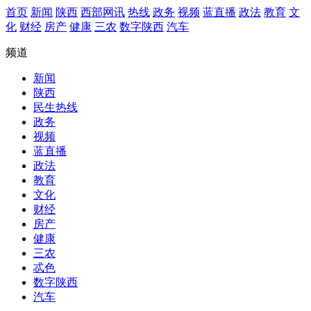
首页
新闻
陕西
西部网讯
热线
政务
视频
蓝直播
政法
教育
文
化
财经
房产
健康
三农
数字陕西
汽车
频道
新闻
陕西
民生热线
政务
视频
蓝直播
政法
教育
文化
财经
房产
健康
三农
忒色
数字陕西
汽车