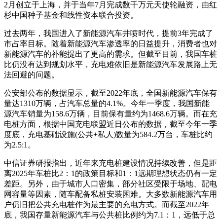
2月创立于上海，并于当年7月完成数千万元天使轮融资，由红
杉中国种子基金和线性资本联合投资。
过去两年，我国进入了新能源汽车井喷时代，提前3年完成了
市占率目标。随着新能源汽车渗透率的日益提升，消费者也对
新能源汽车的补能提出了更高的需求。但截至目前，我国车桩
比仍没有达到规划水平，充电难依旧是新能源汽车发展路上无
法回避的问题。
公安部公布的数据显示，截至2022年底，全国新能源汽车保有
量达1310万辆，占汽车总量的4.1%。今年一季度，我国新能
源汽车销量为158.6万辆，目前保有量约为1468.6万辆。而在充
电桩方面，根据中国充电联盟近日公布的数据，截至今年一季
度底，充电基础设施(公共+私人)数量为584.2万台，车桩比约
为2.5:1。
中信证券研报指出，近年来充电桩建设情况持续改善，但是距
离2025年车桩比2：1的政策目标和1：1远期理想状态仍有一定
差距。另外，由于城市人口密集，部分社区受限于场地、配电
网容量等因素，随车配备私桩安装困难。大多数新能源汽车用
户仍旧把公共充电桩作为最主要的充电方式。而截至2022年
底，我国存量新能源汽车与公共桩比例约为7.1：1，远低于总